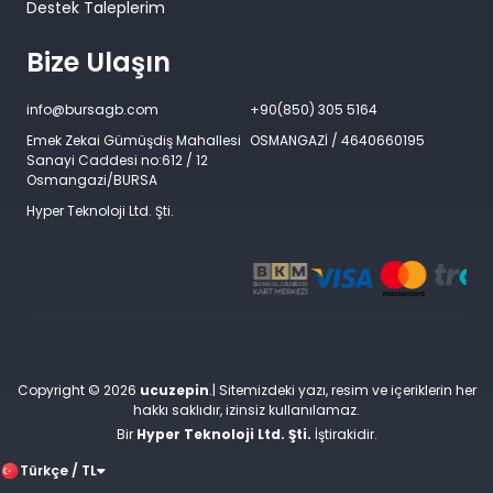
Destek Taleplerim
Bize Ulaşın
info@bursagb.com
+90(850) 305 5164
Emek Zekai Gümüşdiş Mahallesi
OSMANGAZİ / 4640660195
Sanayi Caddesi no:612 / 12
Osmangazi/BURSA
Hyper Teknoloji Ltd. Şti.
Copyright © 2026
ucuzepin
.| Sitemizdeki yazı, resim ve içeriklerin her
hakkı saklıdır, izinsiz kullanılamaz.
Bir
Hyper Teknoloji Ltd. Şti.
İştirakidir.
Türkçe / TL