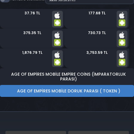
37.76 TL
177.68 TL
375.35 TL
730.73 TL
1,876.79 TL
3,753.59 TL
AGE OF EMPIRES MOBILE EMPIRE COINS (İMPARATORLUK
PARASI)
AGE OF EMPIRES MOBILE DORUK PARASI ( TOKEN )