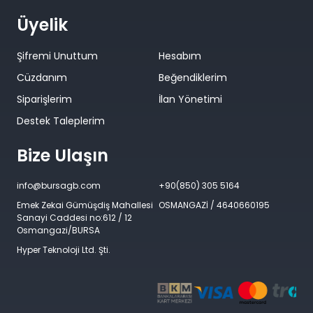
Üyelik
Şifremi Unuttum
Hesabım
Cüzdanım
Beğendiklerim
Siparişlerim
İlan Yönetimi
Destek Taleplerim
Bize Ulaşın
info@bursagb.com
+90(850) 305 5164
Emek Zekai Gümüşdiş Mahallesi
OSMANGAZİ / 4640660195
Sanayi Caddesi no:612 / 12
Osmangazi/BURSA
Hyper Teknoloji Ltd. Şti.