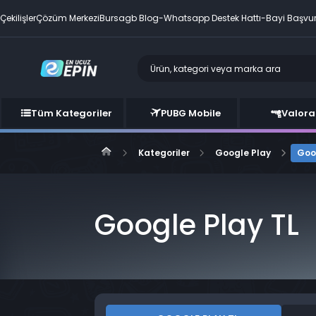
Çekilişler
Çözüm Merkezi
Bursagb Blog
-
Whatsapp Destek Hattı
-
Bayi Başvu
Tüm Kategoriler
PUBG Mobile
Valora
Kategoriler
Google Play
Goo
Google Play TL