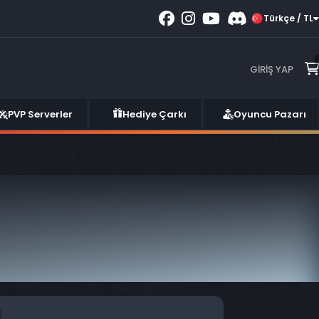
Türkçe / TL
GIRIŞ YAP
PVP Serverler
Hediye Çarkı
Oyuncu Pazarı