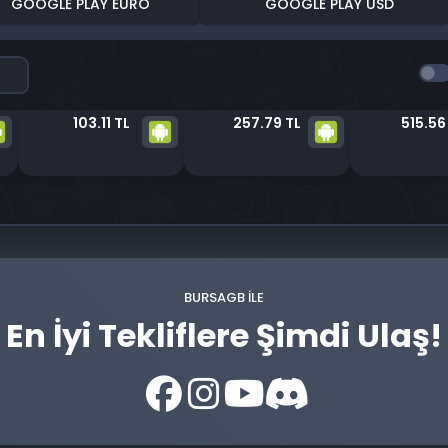
GOOGLE PLAY EURO
GOOGLE PLAY USD
103.11 TL
257.79 TL
515.56
BURSAGB ILE
En İyi Tekliflere Şimdi Ulaş!