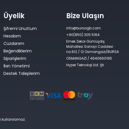
Üyelik
Bize Ulaşın
Şifremi Unuttum
info@bursagb.com
+90(850) 305 5164
Hesabım
Emek Zekai Gümüşdiş
Cüzdanım
Mahallesi Sanayi Caddesi
Beğendiklerim
no:612 / 12 Osmangazi/BURSA
Siparişlerim
OSMANGAZİ / 4640660195
Hyper Teknoloji Ltd. Şti.
İlan Yönetimi
Destek Taleplerim
siz kullanılamaz.