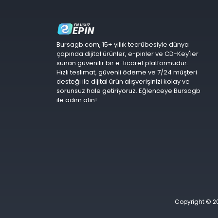
Bursagb.com, 15+ yıllık tecrübesiyle dünya
çapında dijital ürünler, e-pinler ve CD-Key'ler
sunan güvenilir bir e-ticaret platformudur.
Hızlı teslimat, güvenli ödeme ve 7/24 müşteri
desteği ile dijital ürün alışverişinizi kolay ve
sorunsuz hale getiriyoruz. Eğlenceye Bursagb
ile adım atın!
Copyright © 