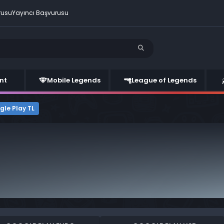
rusu
Yayıncı Başvurusu
nt
Mobile Legends
League of Legends
gle Play TL