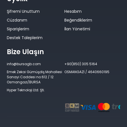
Şifremi Unuttum
Hesabım
Cüzdanım
Beğendiklerim
Siparişlerim
İlan Yönetimi
Destek Taleplerim
Bize Ulaşın
info@bursagb.com
+90(850) 305 5164
Emek Zekai Gümüşdiş Mahallesi
OSMANGAZİ / 4640660195
Sanayi Caddesi no:612 / 12
Osmangazi/BURSA
Hyper Teknoloji Ltd. Şti.