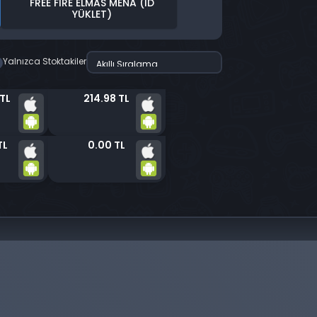
FREE FIRE ELMAS MENA (ID
YÜKLET)
Yalnızca Stoktakiler
 TL
214.98 TL
TL
0.00 TL