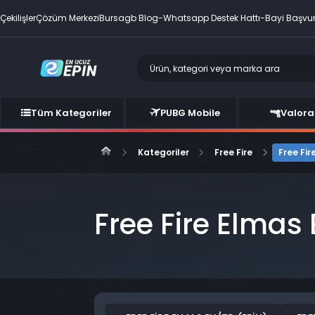
Çekilişler
Çözüm Merkezi
Bursagb Blog
-
Whatsapp Destek Hattı
-
Bayi Başvu
Tüm Kategoriler
PUBG Mobile
Valora
Kategoriler
Free Fire
Free Fir
Free Fire Elmas 