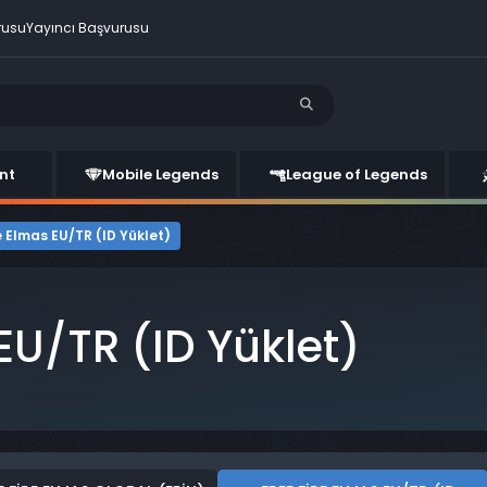
rusu
Yayıncı Başvurusu
nt
Mobile Legends
League of Legends
e Elmas EU/TR (ID Yüklet)
EU/TR (ID Yüklet)