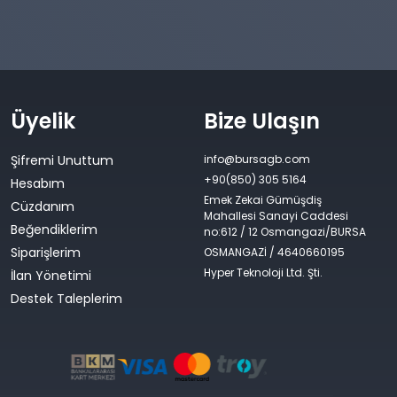
Üyelik
Bize Ulaşın
Şifremi Unuttum
info@bursagb.com
+90(850) 305 5164
Hesabım
Emek Zekai Gümüşdiş
Cüzdanım
Mahallesi Sanayi Caddesi
Beğendiklerim
no:612 / 12 Osmangazi/BURSA
Siparişlerim
OSMANGAZİ / 4640660195
Hyper Teknoloji Ltd. Şti.
İlan Yönetimi
Destek Taleplerim