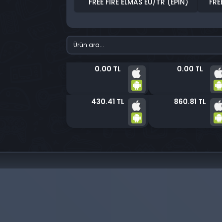
FREE FIRE ELMAS EU/TR (EPIN)
FRE
0.00 TL
0.00 TL
430.41 TL
860.81 TL