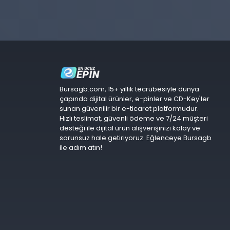
Bursagb.com, 15+ yıllık tecrübesiyle dünya
çapında dijital ürünler, e-pinler ve CD-Key'ler
sunan güvenilir bir e-ticaret platformudur.
Hızlı teslimat, güvenli ödeme ve 7/24 müşteri
desteği ile dijital ürün alışverişinizi kolay ve
sorunsuz hale getiriyoruz. Eğlenceye Bursagb
ile adım atın!