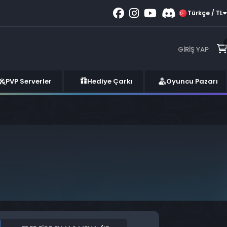
Türkçe / TL
GIRIŞ YAP
PVP Serverler
Hediye Çarkı
Oyuncu Pazarı