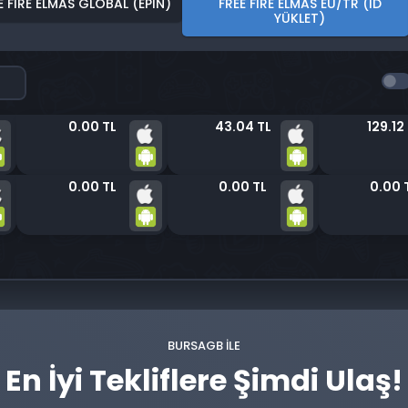
E FIRE ELMAS GLOBAL (EPIN)
FREE FIRE ELMAS EU/TR (ID
YÜKLET)
0.00 TL
43.04 TL
129.12
0.00 TL
0.00 TL
0.00 
BURSAGB ILE
En İyi Tekliflere Şimdi Ulaş!