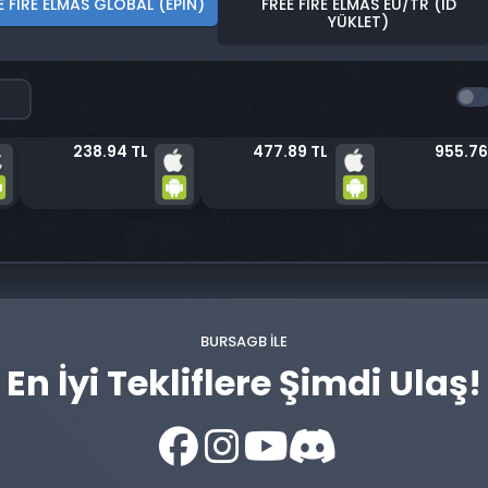
E FIRE ELMAS GLOBAL (EPIN)
FREE FIRE ELMAS EU/TR (ID
YÜKLET)
238.94 TL
477.89 TL
955.76
BURSAGB ILE
En İyi Tekliflere Şimdi Ulaş!