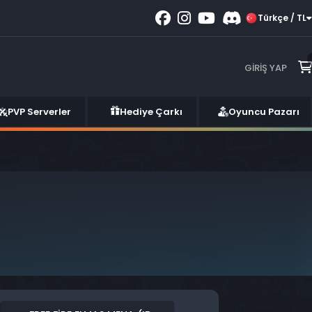
Türkçe / TL
GIRIŞ YAP
PVP Serverler
Hediye Çarkı
Oyuncu Pazarı