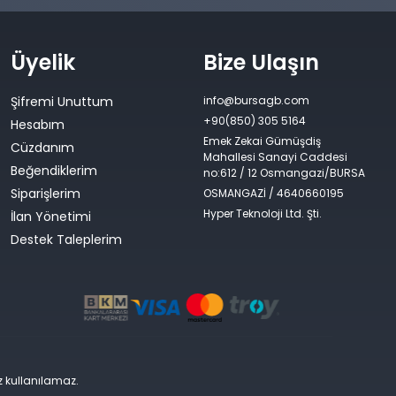
Üyelik
Bize Ulaşın
Şifremi Unuttum
info@bursagb.com
+90(850) 305 5164
Hesabım
Emek Zekai Gümüşdiş
Cüzdanım
Mahallesi Sanayi Caddesi
Beğendiklerim
no:612 / 12 Osmangazi/BURSA
Siparişlerim
OSMANGAZİ / 4640660195
Hyper Teknoloji Ltd. Şti.
İlan Yönetimi
Destek Taleplerim
siz kullanılamaz.