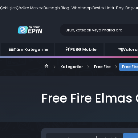
Çekilişler
Çözüm Merkezi
Bursagb Blog
-
Whatsapp Destek Hattı
-
Bayi Başvu
Tüm Kategoriler
PUBG Mobile
Valora
Kategoriler
Free Fire
Free Fir
Free Fire Elmas