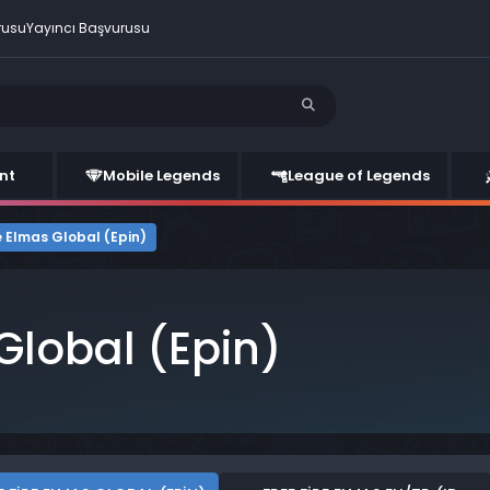
rusu
Yayıncı Başvurusu
nt
Mobile Legends
League of Legends
e Elmas Global (Epin)
 Global (Epin)