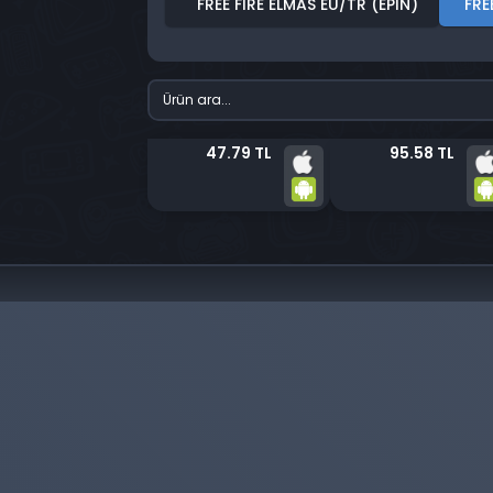
FREE FIRE ELMAS EU/TR (EPIN)
FRE
47.79 TL
95.58 TL