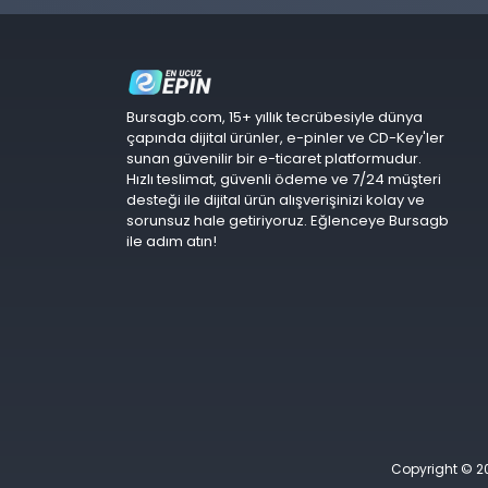
Bursagb.com, 15+ yıllık tecrübesiyle dünya
çapında dijital ürünler, e-pinler ve CD-Key'ler
sunan güvenilir bir e-ticaret platformudur.
Hızlı teslimat, güvenli ödeme ve 7/24 müşteri
desteği ile dijital ürün alışverişinizi kolay ve
sorunsuz hale getiriyoruz. Eğlenceye Bursagb
ile adım atın!
Copyright © 